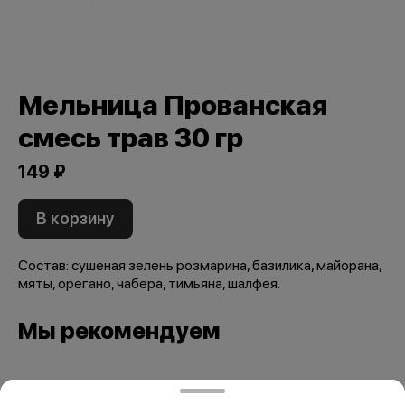
Мельница Прованская
смесь трав 30 гр
149 ₽
В корзину
Состав: сушеная зелень розмарина, базилика, майорана,
мяты, орегано, чабера, тимьяна, шалфея.
Мы рекомендуем