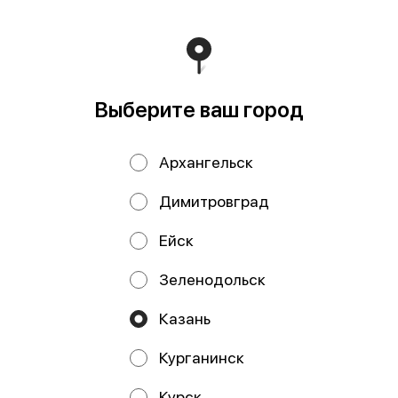
Выберите ваш город
Мельница Морская
Перец лимонный
соль 110 гр
50 гр
Архангельск
Димитровград
Ейск
Зеленодольск
ИП Ахметьянова Альбина
Мугафовна
Казань
ИП Ахметьянова Альбина Мугафовна ИНН:
665902735293 ОГРНИП: 321028000140261, Расчетный
счет: 40802810306000099647, Смоленское отделение
Курганинск
N8609 ПАО СБЕРБАНК, БИК 048073601 Кор. счет:
30101810300000000601
Курск