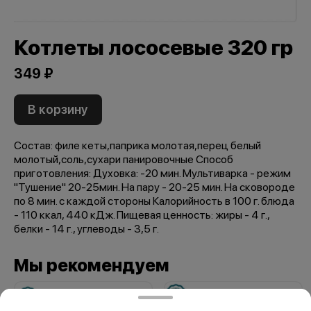
Котлеты лососевые 320 гр
349 ₽
В корзину
Состав: филе кеты,паприка молотая,перец белый
молотый,соль,сухари панировочные Способ
приготовления: Духовка: -20 мин. Мультиварка - режим
"Тушение" 20-25мин. На пару - 20-25 мин. На сковороде
по 8 мин. с каждой стороны Калорийность в 100 г. блюда
- 110 ккал, 440 кДж. Пищевая ценность: жиры - 4 г.,
белки - 14 г., углеводы - 3,5 г.
Мы рекомендуем