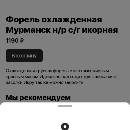
Форель охлажденная
Мурманск н/р с/г икорная
1190 ₽
В корзину
Охлажденная крупная форель с плотным жирным
красным мясом. Идеально подходит для запекания и
засолки. Икру также можно засолить.
Мы рекомендуем