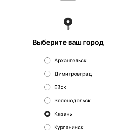
Выберите ваш город
Архангельск
Форель
Форель
охлажденная
охлажденная
Димитровград
Карелия
Мурманск н/р с/г
потрошеная с/г
икорная
Ейск
Зеленодольск
ИП Давлетшина Гульназ Рашитовна
Казань
ИП Давлетшина Гульназ Рашитовна ИНН: 165913650016
ОГРНИП: 322169000110719 Расчетный счет:
Курганинск
40802810000004917040 Банк: АО «ТБанк» БИК:
044525974 Кор. счет: 30101810145250000974