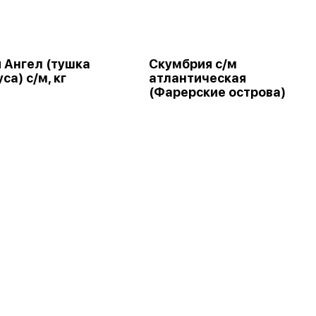
 Ангел (тушка
Скумбрия с/м
са) с/м, кг
атлантическая
(Фарерские острова)