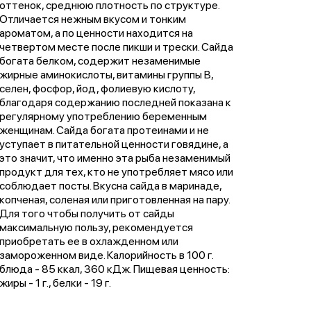
оттенок, среднюю плотность по структуре.
Отличается нежным вкусом и тонким
ароматом, а по ценности находится на
четвертом месте после пикши и трески. Сайда
богата белком, содержит незаменимые
жирные аминокислоты, витамины группы В,
селен, фосфор, йод, фолиевую кислоту,
благодаря содержанию последней показана к
регулярному употреблению беременным
женщинам. Сайда богата протеинами и не
уступает в питательной ценности говядине, а
это значит, что именно эта рыба незаменимый
продукт для тех, кто не употребляет мясо или
соблюдает посты. Вкусна сайда в маринаде,
копченая, соленая или приготовленная на пару.
Для того чтобы получить от сайды
максимальную пользу, рекомендуется
приобретать ее в охлажденном или
замороженном виде. Калорийность в 100 г.
блюда - 85 ккал, 360 кДж. Пищевая ценность:
жиры - 1 г., белки - 19 г.