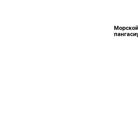
Морской
пангасиу