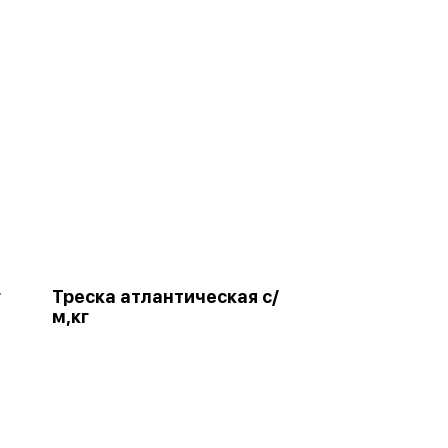
г
Треска атлантическая с/
м,кг