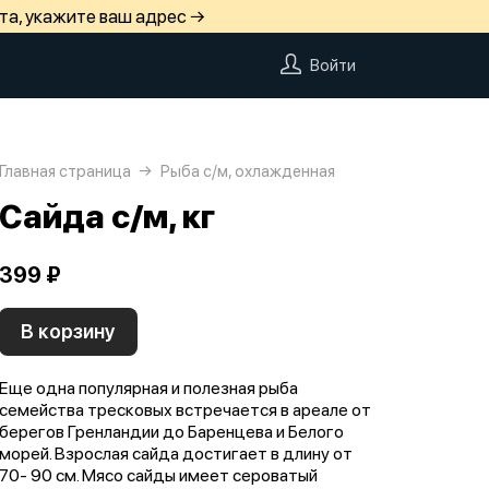
та, укажите ваш адрес →
Войти
Главная страница
Рыба с/м, охлажденная
Сайда с/м, кг
399 ₽
В корзину
Еще одна популярная и полезная рыба
семейства тресковых встречается в ареале от
берегов Гренландии до Баренцева и Белого
морей. Взрослая сайда достигает в длину от
70- 90 см. Мясо сайды имеет сероватый