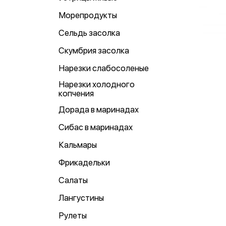
Морепродукты
Сельдь засолка
Скумбрия засолка
Нарезки слабосоленые
Нарезки холодного
копчения
Дорада в маринадах
Сибас в маринадах
Кальмары
Фрикадельки
Салаты
Лангустины
Рулеты