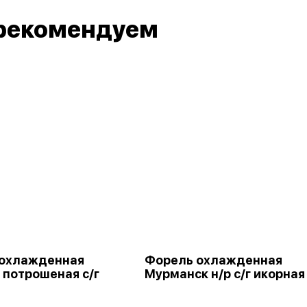
рекомендуем
 охлажденная
Форель охлажденная
 потрошеная с/г
Мурманск н/р с/г икорная