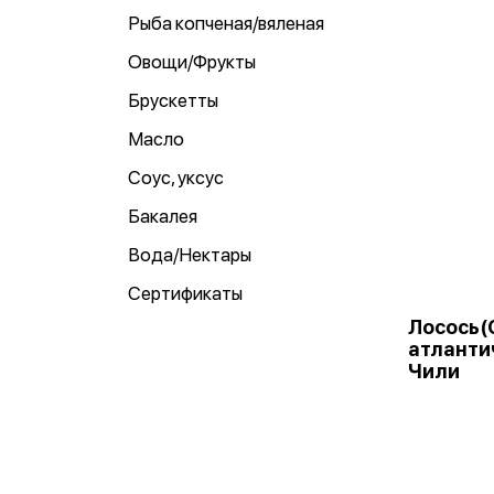
Рыба копченая/вяленая
Овощи/Фрукты
Брускетты
Масло
Соус, уксус
Бакалея
Вода/Нектары
Сертификаты
Лосось(
атлантич
Чили