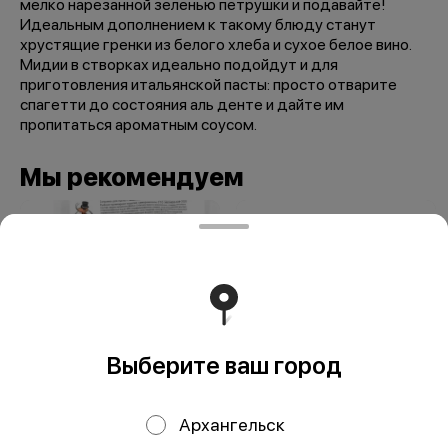
мелко нарезанной зеленью петрушки и подавайте!
Идеальным дополнением к такому блюду станут
хрустящие гренки из белого хлеба и сухое белое вино.
Мидии в створках идеально подойдут и для
приготовления итальянской пасты: просто отварите
спагетти до состояния аль денте и дайте им
пропитаться ароматным соусом.
Мы рекомендуем
Выберите ваш город
Заправка мидии в
Заправка для
Архангельск
томатно-
пасты с треской в