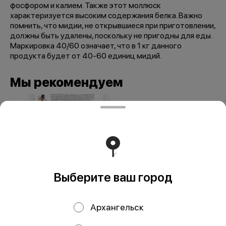
фосфором и калием. Также этот моллюск
характеризуется высоким содержания белка. Важно
помнить, что мидии, не открывшиеся при приготовлении,
должны быть удалены, поскольку не пригодны для еды.
Маркировка 40/60 означает, что в 1 кг данного
продукта будет от 40-60 единиц мидий.
Мы рекомендуем
Выберите ваш город
Заправка мидии в
Заправка для
Архангельск
томатно-
пасты с треской в
сливочном соусе
горчично-