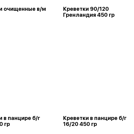
и очищенные в/м
Креветки 90/120
Гренландия 450 гр
 в панцире б/г
Креветки в панцире б/г
0 гр
16/20 450 гр