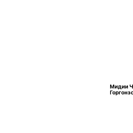
Мидии Ч
Горгонзо