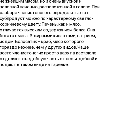
нежнейшим мясом, но и очень вкусной и
полезной печенью, расположенной в голове. При
разборе членистоногого определить этот
субпродукт можно по характерному светло-
коричневому цвету. Печень, как и мясо,
отличается высоким содержанием белка. Она
богата омега-3 жирными кислотами, натрием,
йодом. Волосатик – краб, мясо которого
гораздо нежнее, чем у других видов. Чаще
всего членистоногих просто варят в кастрюле,
отделяют съедобную часть от несъедобной и
подают в таком виде на тарелке.