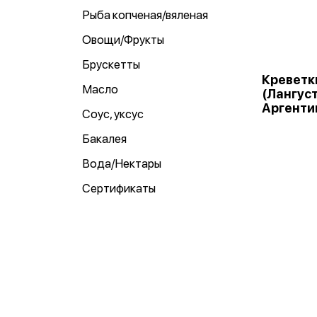
Рыба копченая/вяленая
Овощи/Фрукты
Брускетты
Креветк
Масло
(Лангуст
Аргенти
Соус, уксус
Бакалея
Вода/Нектары
Сертификаты