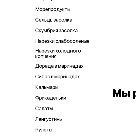
Морепродукты
Сельдь засолка
Скумбрия засолка
Нарезки слабосоленые
Нарезки холодного
копчения
Дорада в маринадах
Сибас в маринадах
Кальмары
Мы 
Фрикадельки
Салаты
Лангустины
Рулеты