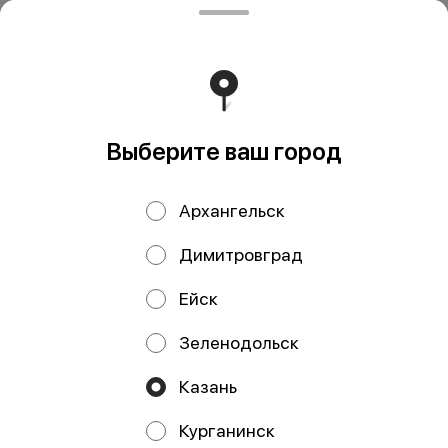
Выберите ваш город
Архангельск
Рулет из кижуча и
Рулет из трески с
трески с вялеными
брокколи и
Димитровград
томатами и
творожным сыром,
брокколи, кг
кг
Ейск
Зеленодольск
ИП Давлетшина Гульназ Рашитовна
Казань
ИП Давлетшина Гульназ Рашитовна ИНН: 165913650016
ОГРНИП: 322169000110719 Расчетный счет:
Курганинск
40802810000004917040 Банк: АО «ТБанк» БИК: