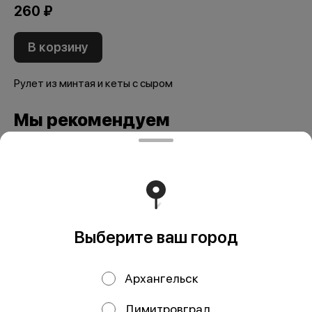
260 ₽
В корзину
Рулет из минтая и кеты с сыром
Мы рекомендуем
Выберите ваш город
Архангельск
Рулет из кижуча и
Рулет из трески и
трески с вялеными
лосося, кг
Димитровград