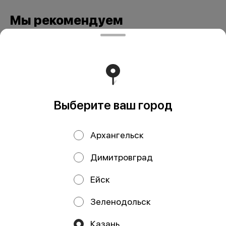
Мы рекомендуем
Выберите ваш город
Архангельск
Рулет из кижуча и
Рулет из трески и
трески с вялеными
лосося, кг
Димитровград
томатами и
брокколи, кг
Ейск
Зеленодольск
ИП Давлетшина Гульназ Рашитовна
Казань