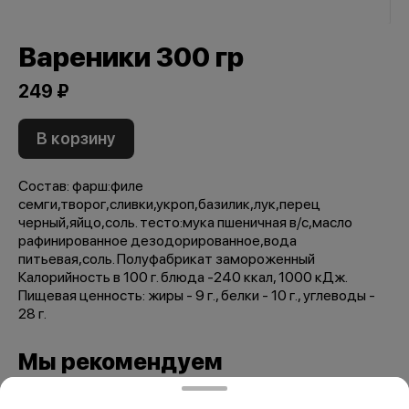
Вареники 300 гр
249 ₽
В корзину
Состав: фарш:филе
семги,творог,сливки,укроп,базилик,лук,перец
черный,яйцо,соль. тесто:мука пшеничная в/с,масло
рафинированное дезодорированное,вода
питьевая,соль. Полуфабрикат замороженный
Калорийность в 100 г. блюда -240 ккал, 1000 кДж.
Пищевая ценность: жиры - 9 г., белки - 10 г., углеводы -
28 г.
Мы рекомендуем