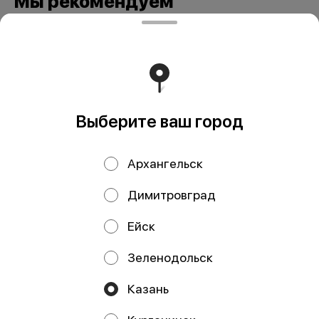
Мы рекомендуем
Выберите ваш город
Архангельск
Вареники
Вареники 300 гр
цельнозерновые
Димитровград
300 гр
Ейск
Зеленодольск
ИП Давлетшина Гульназ Рашитовна
Казань
ИП Давлетшина Гульназ Рашитовна ИНН: 165913650016
ОГРНИП: 322169000110719 Расчетный счет: