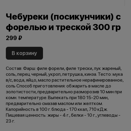
Чебуреки (посикунчики) с
форелью и треской 300 гр
299 ₽
В корзину
Состав: Фарш: филе форели, филе трески, лук жареный,
соль, перец черный, укроп, петрушка, кинза. Тесто: мука
в/с, вода, яйцо, масло растительное нерафинированное,
соль Способ приготовления: обжарить в масле до
золотистости, предварительно разморозив 10 мин при
комн. температуре. Выпекать при 180 15-20 мин,
предварительно смазав маслом или желтком.
Калорийность в 100 г. блюда - 170 ккал, 710 кДж.
Пищевая ценность: жиры - 4 г., белки - 10 г., углеводы -
23 г.