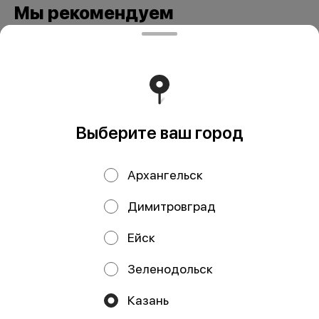
Мы рекомендуем
Выберите ваш город
Архангельск
Вареники
Вареники 300 гр
цельнозерновые
Димитровград
300 гр
Ейск
Зеленодольск
ИП Давлетшина Гульназ Рашитовна
Казань
ИП Давлетшина Гульназ Рашитовна ИНН: 165913650016