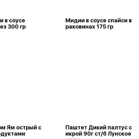
и в соусе
Мидии в соусе спайси в
ез 300 гр
раковинах 175 гр
ом Ям острый с
Паштет Дикий палтус с
одуктами
икрой 90г ст/б Лунское