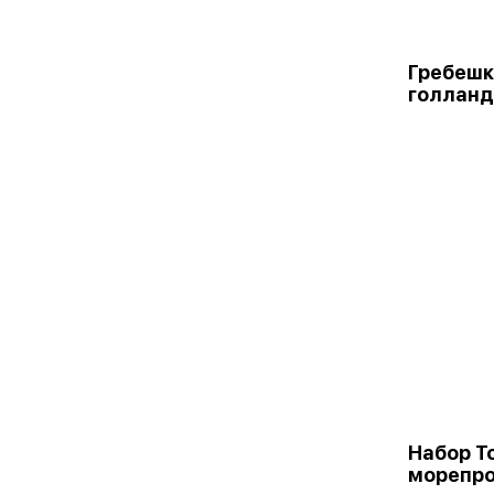
Гребешк
голланд
Набор Т
морепр