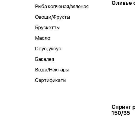
Оливье 
Рыба копченая/вяленая
Овощи/Фрукты
Брускетты
Масло
Соус, уксус
Бакалея
Вода/Нектары
Сертификаты
Спринг 
150/35