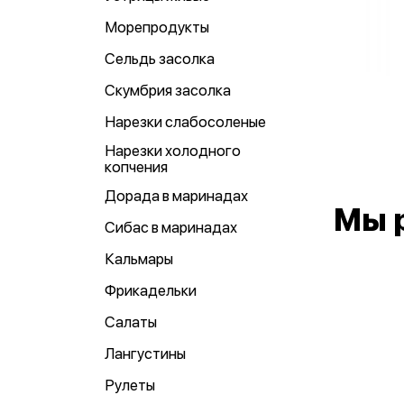
Морепродукты
Сельдь засолка
Скумбрия засолка
Нарезки слабосоленые
Нарезки холодного
копчения
Дорада в маринадах
Мы 
Сибас в маринадах
Кальмары
Фрикадельки
Салаты
Лангустины
Рулеты