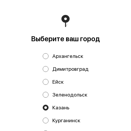
Выберите ваш город
Архангельск
Суп Том Ям 400гр
Сэндвич с лососем
200 гр
Димитровград
Ейск
Зеленодольск
ИП Давлетшина Гульназ Рашитовна
Казань
ИП Давлетшина Гульназ Рашитовна ИНН: 165913650016
ОГРНИП: 322169000110719 Расчетный счет:
Курганинск
40802810000004917040 Банк: АО «ТБанк» БИК:
044525974 Кор. счет: 30101810145250000974