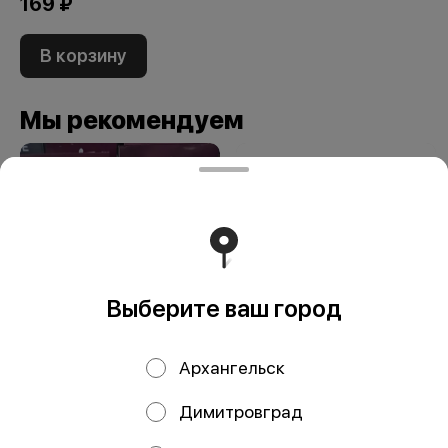
169 ₽
В корзину
Мы рекомендуем
Выберите ваш город
Паста ОРЗО
Дельверде
Архангельск
Экомама 400 гр
Спагетти №4
мак.изд. б/яиц
Димитровград
500гр