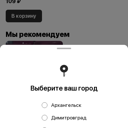
109 ₽
В корзину
Мы рекомендуем
Выберите ваш город
Паста ОРЗО
Дельверде
Архангельск
Экомама 400 гр
Спагетти №4
мак.изд. б/яиц
Димитровград
500гр