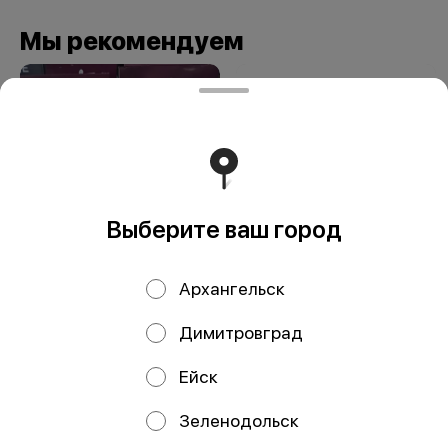
Мы рекомендуем
Выберите ваш город
Паста ОРЗО
Дельверде
Архангельск
Экомама 400 гр
Спагетти №4
мак.изд. б/яиц
Димитровград
500гр
Ейск
Зеленодольск