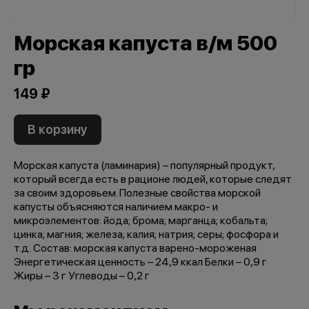
Морская капуста в/м 500
гр
149 ₽
В корзину
Морская капуста (ламинария) – популярный продукт,
который всегда есть в рационе людей, которые следят
за своим здоровьем. Полезные свойства морской
капусты объясняются наличием макро- и
микроэлементов: йода; брома; марганца; кобальта;
цинка; магния; железа; калия; натрия; серы; фосфора и
т.д. Состав: морская капуста варено-мороженая
Энергетическая ценность – 24,9 ккал Белки – 0,9 г
Жиры – 3 г Углеводы – 0,2 г