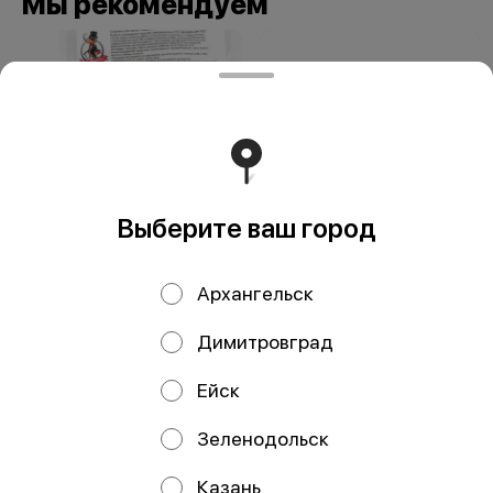
Мы рекомендуем
Выберите ваш город
Заправка мидии в
Заправка для
томатно-
пасты с треской в
Архангельск
сливочном соусе
горчично-
190гр
сливочном соусе
Димитровград
200 гр
Ейск
Зеленодольск
ИП Чистяков Виталий Михайлович
Казань