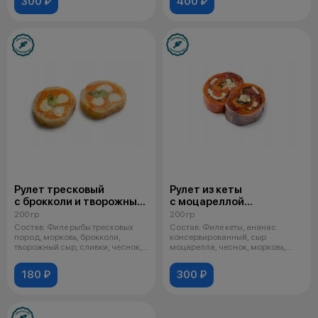
300 ₽
400 ₽
Рулет тресковый
Рулет из кеты
с брокколи и творожным
с моцареллой
сыром
и ананасом
200 гр
200 гр
Состав: Филе рыбы тресковых
Состав: Филе кеты, ананас
пород, морковь, брокколи,
консервированный, сыр
творожный сыр, сливки, чеснок,
моцарелла, чеснок, морковь,
кориа
нори, соль. С
180 ₽
300 ₽