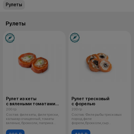
Рулеты
Рулеты
Рулет из кеты
Рулет тресковый
с вялеными томатами
с форелью
и брокколи
200 гр
200 гр
Состав: филе кеты, филе трески,
Состав: Филе рыбы тресковых
кальмар очищенный, томаты
пород,филе
вяленые, брокколи, паприка
форели,брокколи,сыр
копче
моцарелла,грецкий
орех,маслины,