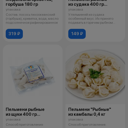
горбуша 180 гр
из судака 400 гр
Челябинск
упаковка
упаковка
Состав: лосось тихоокеанский
У пельменей из судака
(горбуша), креветка, вода, масло
особенный вкус. Их принято
подсолнечное рафинированное
подавать в горячем рыбном
бульоне наварис
319 ₽
149 ₽
Пельмени рыбные
Пельмени "Рыбные"
из щуки 400 гр
из камбалы 0,4 кг
Челябинск
упаковка
упаковка
Способ приготовления:
Способ приготовления: