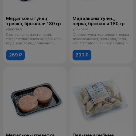
Медальоны тунец,
Медальоны тунец,
треска, брокколи 180 гр
нерка, брокколи 180 гр
упаковка
упаковка
Состав: тунец желтоперый,
Состав: тунец желтоперый, нерка
треска атлантическая, брокколи,
тихоокеанская, брокколи, вода,
вода, масло подсолнечное
масло подсолнечное рафиниро
рафинир
269 ₽
299 ₽
Медальоны креветка,
Пельмени рыбные