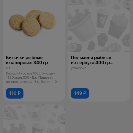
Биточки рыбные
Пельмени рыбные
в панировке 340 гр
из терпуга 400 гр
Челябинск
шт
упаковка
Калорийность в 100 г. блюда -
1830 ккал,530 кДж. Пищевая
ценность: жиры - 3 г., белки - 10
119 ₽
149 ₽