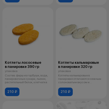
Котлеты лососевые
Котлеты кальмаровые
в панировке 390 гр
в панировке 320 гр
упаковка
упаковка
Состав: фарш из горбуши, вода,
Котлеты кальмаровые в
панировочные сухари, льезон,
панировке отличаются нежным
растительный белок, клетчатка
солоноватым вкусом и
ароматом, который н
210 ₽
210 ₽