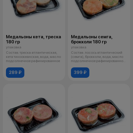
Медальоны кета, треска
Медальоны семга,
180 гр
брокколи 180 гр
упаковка
упаковка
Состав: треска атлантическая,
Состав: лосось атлантический
кета тихоокеанская, вода, масло
(семга), брокколи, вода, масло
подсолнечное рафинированное
подсолнечное рафинированное
де
289 ₽
399 ₽