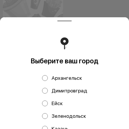
Рыбные наггетсы
лососевые 420 гр
шт
Калорийность в 100 г. блюда - 200
ккал, 830 кДж. Пищевая ценность:
Выберите ваш город
жиры - 10 г., белки - 1
199 ₽
Архангельск
Димитровград
Ейск
Зеленодольск
ИП Чистяков Виталий Михайлович
Казань