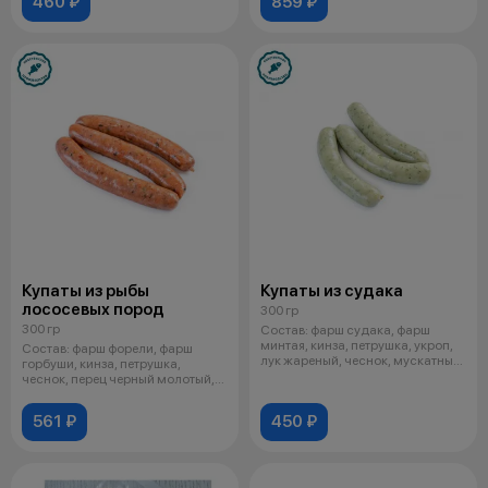
460 ₽
859 ₽
Купаты из рыбы
Купаты из судака
лососевых пород
300 гр
300 гр
Состав: фарш судака, фарш
минтая, кинза, петрушка, укроп,
Состав: фарш форели, фарш
лук жареный, чеснок, мускатный
горбуши, кинза, петрушка,
о
чеснок, перец черный молотый,
паприка
561 ₽
450 ₽