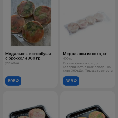
Медальоны из горбуши
Медальоны из хека, кг
с брокколи 360 гр
400 гр
упаковка
Состав: филе хека, вода
Калорийность в 100 г. блюда - 85
ккал, 360 кДж. Пищевая ценность:
505 ₽
388 ₽