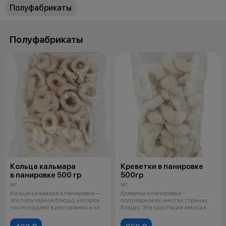
Полуфабрикаты
Полуфабрикаты
Кольца кальмара
Креветки в панировке
в панировке 500 гр
500гр
шт
шт
Кольца кальмара в панировке —
Креветки в панировке –
это популярное блюдо, которое
популярное во многих странах
часто подают в ресторанах и ка
блюдо. Эта хрустящая закуска
понравятс