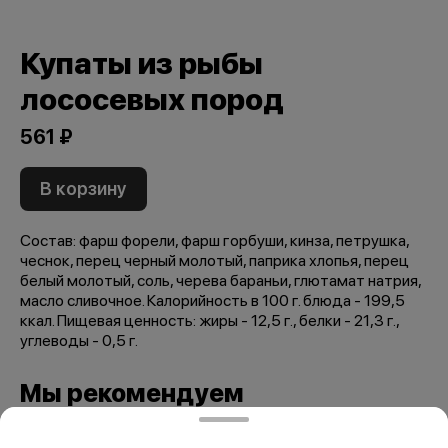
Купаты из рыбы
лососевых пород
561 ₽
В корзину
Состав: фарш форели, фарш горбуши, кинза, петрушка,
чеснок, перец черный молотый, паприка хлопья, перец
белый молотый, соль, черева бараньи, глютамат натрия,
масло сливочное. Калорийность в 100 г. блюда - 199,5
ккал. Пищевая ценность: жиры - 12,5 г., белки - 21,3 г.,
углеводы - 0,5 г.
Мы рекомендуем