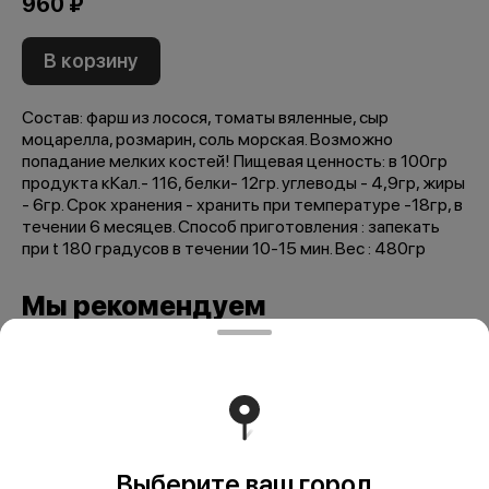
960 ₽
В корзину
Состав: фарш из лосося, томаты вяленные, сыр
моцарелла, розмарин, соль морская. Возможно
попадание мелких костей! Пищевая ценность: в 100гр
продукта кКал.- 116, белки- 12гр. углеводы - 4,9гр, жиры
- 6гр. Срок хранения - хранить при температуре -18гр, в
течении 6 месяцев. Способ приготовления : запекать
при t 180 градусов в течении 10-15 мин. Вес : 480гр
Мы рекомендуем
Выберите ваш город