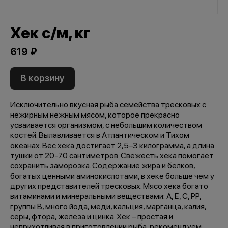
Хек с/м, кг
619 ₽
В корзину
Исключительно вкусная рыба семейства тресковых с
нежирным нежным мясом, которое прекрасно
усваивается организмом, с небольшим количеством
костей. Вылавливается в Атлантическом и Тихом
океанах. Вес хека достигает 2,5–3 килограмма, а длина
тушки от 20-70 сантиметров. Свежесть хека помогает
сохранить заморозка. Содержание жира и белков,
богатых ценными аминокислотами, в хеке больше чем у
других представителей тресковых. Мясо хека богато
витаминами и минеральными веществами: А, Е, С, РР,
группы В, много йода, меди, кальция, марганца, калия,
серы, фтора, железа и цинка. Хек – простая и
неприхотливая в приготовлении рыба, рекомендуем