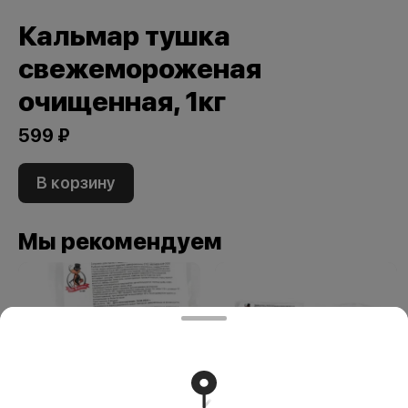
Кальмар тушка
свежемороженая
очищенная, 1кг
599 ₽
В корзину
Мы рекомендуем