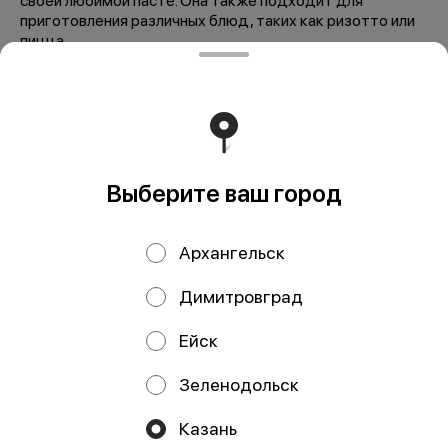
своей любимой пасте. Она также подходит для
приготовления различных блюд, таких как ризотто или
пицца.
Мы рекомендуем
Выберите ваш город
Архангельск
Димитровград
Заправка мидии в
Заправка для
Ейск
томатно-
пасты с треской в
сливочном соусе
горчично-
Зеленодольск
190гр
сливочном соусе
200 гр
Казань