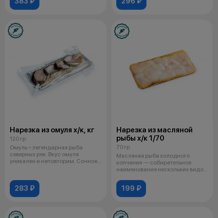
383 ₽
296 ₽
Нарезка из омуля х/к, кг
Нарезка из масляной
рыбы х/к 1/70
120 гр
70 гр
Омуль – легендарная рыба
северных рек. Вкус омуля
Масляная рыба холодного
уникален и неповторим. Сочное,
копчения — собирательное
жирное фи
наименование нескольких видов
рыб, которы
283 ₽
199 ₽