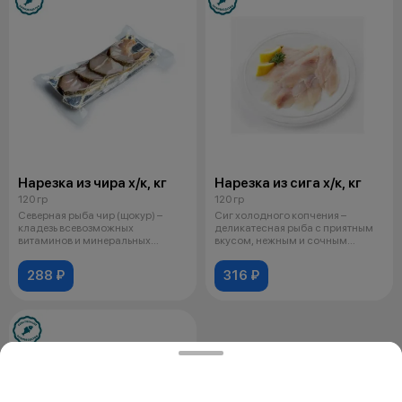
Нарезка из чира х/к, кг
Нарезка из сига х/к, кг
120 гр
120 гр
Северная рыба чир (щокур) –
Сиг холодного копчения –
кладезь всевозможных
деликатесная рыба с приятным
витаминов и минеральных
вкусом, нежным и сочным
веществ: от серы
мясом. В нем
288 ₽
316 ₽