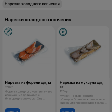
Нарезки холодного копчения
Нарезки холодного копчения
Нарезка из форели х/к, кг
Нарезка из муксуна х/к,
кг
120 гр
120 гр
Форель холодного копчения – это
изысканный деликатес с
Муксун – северная рыба,
благородным вкусом. Она
обладает большим количеством
обладает пл
жиров. Это пресноводная рыба,
относит