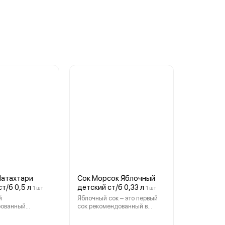
Натахтари
Сок Морсок Яблочный
т/б 0,5 л
детский ст/б 0,33 л
1 шт
1 шт
й
Яблочный сок – это первый
рованный
сок рекомендованный в
ом из солнечной
качестве прикорма грудным
лан на основе
детям. Это значит, что он