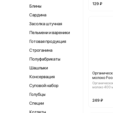
грузинский л
129 ₽
Блины
изготовленны
чистой минер
Сардина
местных горн
В его состав 
Засолка штучная
натуральные 
и фруктов, а 
трав, которы
Пельмени и вареники
напиток вита
Готовая продукция
Строганина
Полуфабрикаты
Шашлыки
Органическ
Консервация
молоко Foco
Органическое
Суповой набор
молоко 400 м
(растительны
Голубцы
12%). Эколог
продукт. Полу
249 ₽
Специи
мякоти созре
выращенных в
Котлеты
органическог