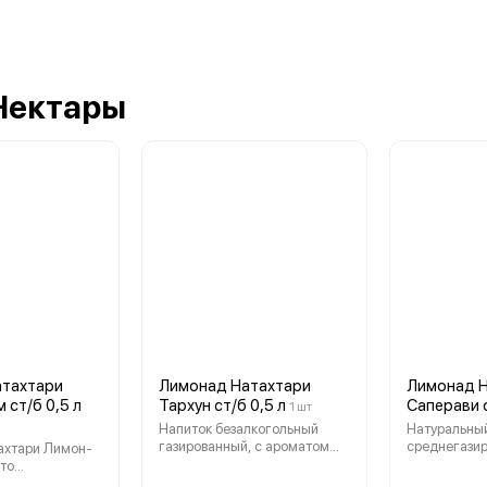
Нектары
атахтари
Лимонад Натахтари
Лимонад 
 ст/б 0,5 л
Тархун ст/б 0,5 л
Саперави с
1 шт
Напиток безалкогольный
Натуральны
газированный, с ароматом
среднегази
ахтари Лимон-
тархуна, торговой марки
лимонад род
"Натахтари" , изготовленный
Грузии. Сде
твенный