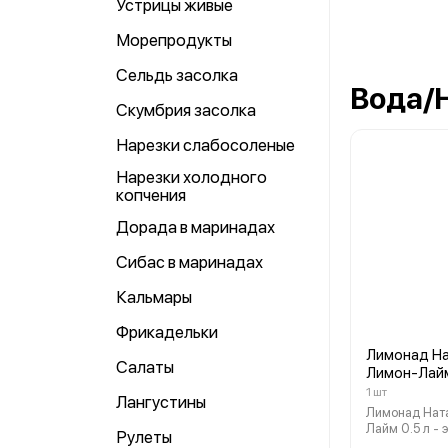
Устрицы живые
Морепродукты
Сельдь засолка
Вода/
Скумбрия засолка
Нарезки слабосоленые
Нарезки холодного
копчения
Дорада в маринадах
Сибас в маринадах
Кальмары
Фрикадельки
Лимонад Н
Салаты
Лимон-Лайм
1 шт
Лангустины
Лимонад Нат
Лайм 0.5 л - это
Рулеты
высококачес