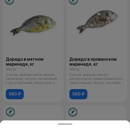
Дорадо в мятном
Дорадо в прованском
маринаде, кг
маринаде, кг
450 гр
450 гр
Состав: Дорадо, мята свежая,
Состав: дорадо, масло
халапеньо, чеснок, лук зеленый,
растительное, травы прованские,
соус устричный, перец чили, у
смесь перцев, чеснок, сок лайма,
сол
580 ₽
580 ₽