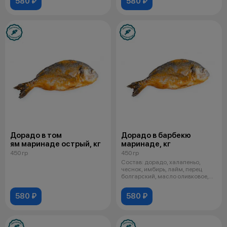
580 ₽
580 ₽
Дорадо в том
Дорадо в барбекю
ям маринаде острый, кг
маринаде, кг
450 гр
450 гр
Состав: дорадо, халапеньо,
чеснок, имбирь, лайм, перец
болгарский, масло оливковое,
масло
580 ₽
580 ₽