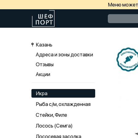
Меню может 
Казань
Адреса и зоны доставки
Отзывы
Акции
Икра
Рыба с/м, охлажденная
Стейки, Филе
Лосось (Семга)
Лососевая засолка