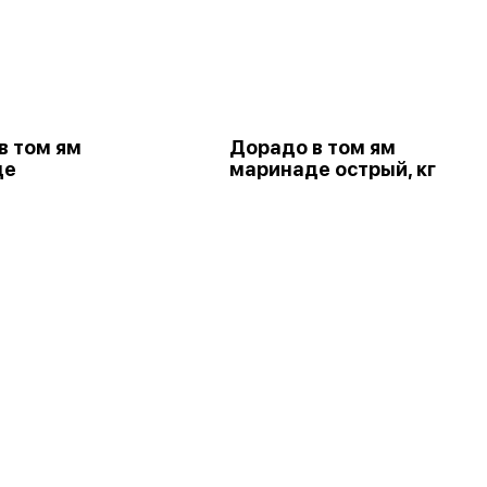
в том ям
Дорадо в том ям
де
маринаде острый, кг