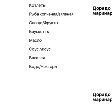
Котлеты
Дорадо 
маринад
Рыба копченая/вяленая
Овощи/Фрукты
Брускетты
Масло
Соус, уксус
Бакалея
Вода/Нектары
Дорадо 
маринад