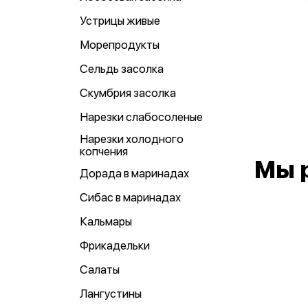
Устрицы живые
Морепродукты
Сельдь засолка
Скумбрия засолка
Нарезки слабосоленые
Нарезки холодного
копчения
Мы 
Дорада в маринадах
Сибас в маринадах
Кальмары
Фрикадельки
Салаты
Лангустины