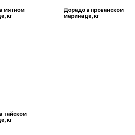
в мятном
Дорадо в прованском
е, кг
маринаде, кг
в тайском
е, кг