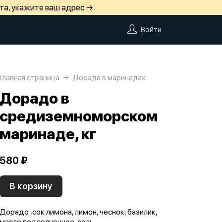
та, укажите ваш адрес →
Войти
Главная страница
Дорада в маринадах
Дорадо в
средиземноморском
маринаде, кг
580 ₽
В корзину
Дорадо ,сок лимона, лимон, чеснок, базилик,
масло подсолнечное, соль