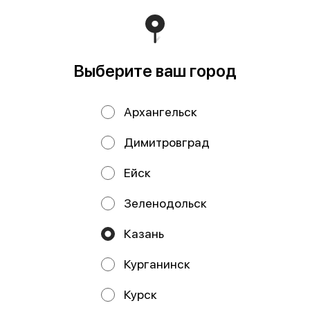
Мы рекомендуем
Выберите ваш город
Архангельск
Димитровград
Ейск
Нарезка из форели
Нарезка из
слабосоленая 70
палтуса
Зеленодольск
гр
слабосоленая 70
гр
Казань
Курганинск
Курск
Работает на эффективном ядре
Foodpicásso
ver. 3.2