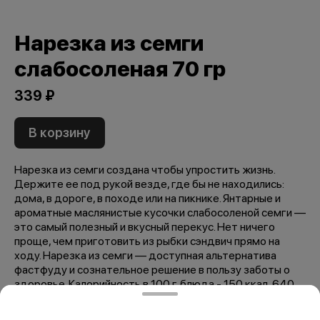
Нарезка из семги
слабосоленая 70 гр
339 ₽
В корзину
Нарезка из семги создана чтобы упростить жизнь.
Держите ее под рукой везде, где бы не находились:
дома, в дороге, в походе или на пикнике. Янтарные и
ароматные маслянистые кусочки слабосоленой семги —
это самый полезный и вкусный перекус. Нет ничего
проще, чем приготовить из рыбки сэндвич прямо на
ходу. Нарезка из семги — доступная альтернатива
фастфуду и сознательное решение в пользу заботы о
здоровье. Калорийность в 100 г. блюда - 150 ккал, 640
кДж. Пищевая ценность: жиры - 8 г., белки - 20 г.