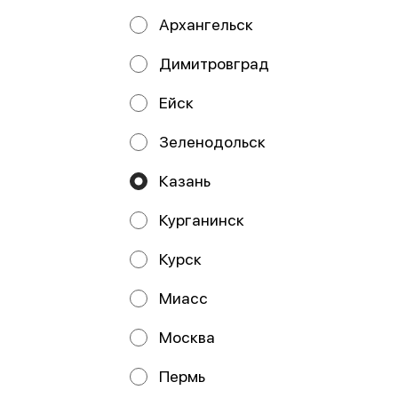
Архангельск
Димитровград
Ейск
Фрикадельки с
Фрикадельки
брокколи из лосося
ассорти 480 гр
Зеленодольск
500 гр
Казань
Курганинск
Курск
Работает на эффективном ядре
Foodpicásso
ver. 3.2
Миасс
Политика конфиденциальности
Москва
Публичная оферта
Пермь