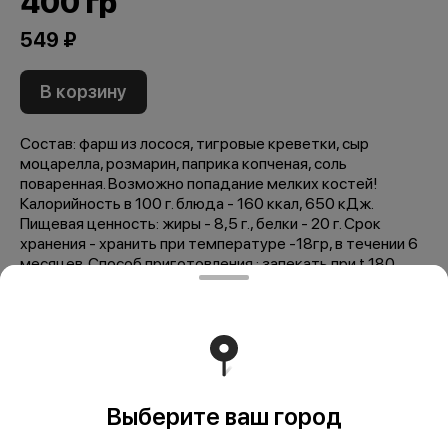
400 гр
549 ₽
В корзину
Состав: фарш из лосося, тигровые креветки, сыр
моцарелла, розмарин, паприка копченая, соль
поваренная. Возможно попадание мелких костей!
Калорийность в 100 г. блюда - 160 ккал, 650 кДж.
Пищевая ценность: жиры - 8,5 г., белки - 20 г. Срок
хранения - хранить при температуре -18гр, в течении 6
месяцев. Способ приготовления : запекать при t 180
градусов в течении 30-35 мин. Вес : 400гр
Мы рекомендуем
Выберите ваш город