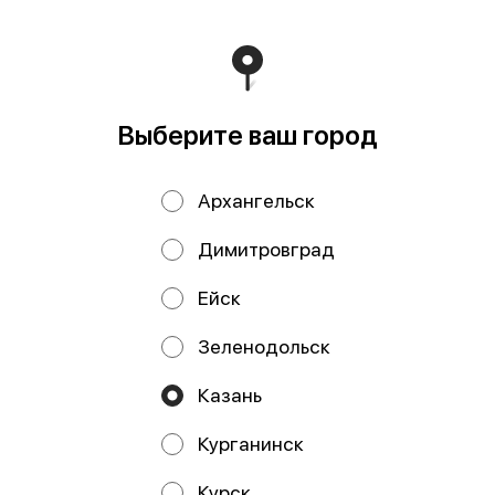
Мы рекомендуем
Выберите ваш город
Архангельск
Димитровград
Ейск
Рулет из кижуча и
Рулет из трески и
трески с вялеными
лосося, кг
Зеленодольск
томатами и
брокколи, кг
Казань
Курганинск
Курск