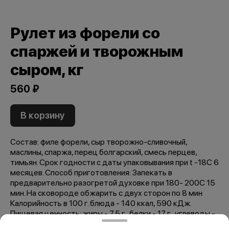
Рулет из форели со
спаржей и творожным
сыром, кг
560 ₽
В корзину
Состав: филе форели, сыр творожно-сливочный,
маслины, спаржа, перец болгарский, смесь перцев,
тимьян. Срок годности с даты упаковывания при t -18С 6
месяцев. Способ приготовления: Запекать в
предварительно разогретой духовке при 180- 200C 15
мин. На сковороде обжарить с двух сторон по 8 мин
Калорийность в 100 г. блюда - 140 ккал, 590 кДж.
Пищевая ценность: жиры - 7,5 г., белки - 17 г., углеводы -
1 г.