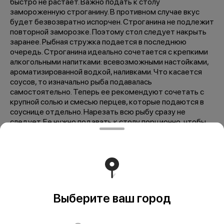
быстро не растает. Важно подать к столу
замороженную строганину. В противном случае вкус
будет безвозвратно испорчен. Строганина не подлежит
повторной заморозке. Поэтому стол следует накрыть
заранее. Рыбная стружка подается в последнюю
очередь. Строганина идеально сочетается с крепкими
алкогольными напитками: всевозможными настойками,
ароматизированной водкой, наливками. Что касается
соусов, то изначально рыба подавалась
самостоятельно. Теперь ее рекомендуют сочетать с
крупной солью и смесью перцев, которые подаются в
соуснице отдельно. Нарезать всю рыбу сразу не
следует. Ее нужно подавать к столу порционно, чтобы
она не успевала таять. Калорийность в 100 г. блюда - 120
ккал, 510 кДж. Пищевая ценность: жиры - 5 г., белки - 19
г.
Мы рекомендуем
Выберите ваш город