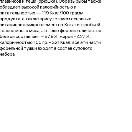
плавников и теши (брюшка). Обрезь рыбы также
обладает высокой калорийностью и
питательностью — 119 Ккал/100 грамм
продукта, а также присутствием основных
витаминов и микроэлементов. Кстати, в рыбьей
голове много мяса, а в теше форели количество
белков составляет – 57,9%, жиров – 42,1%,
калорийностью 100 гр. – 321 Ккал. Все эти части
форельной тушки входят в состав супового
набора