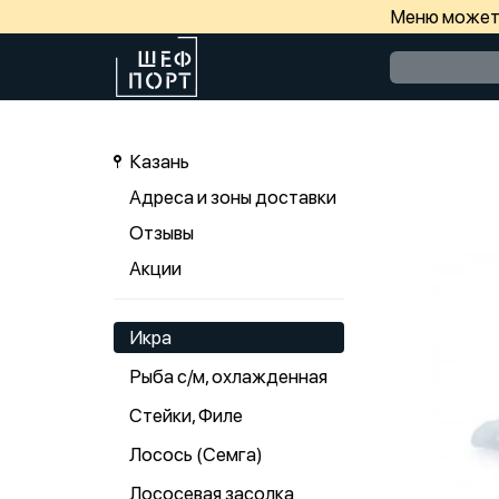
Меню может 
Казань
Адреса и зоны доставки
Отзывы
Акции
Икра
Рыба с/м, охлажденная
Стейки, Филе
Лосось (Семга)
Лососевая засолка