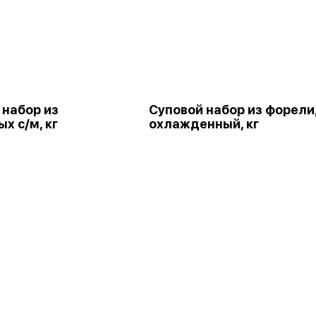
 набор из
Суповой набор из форели
х с/м, кг
охлажденный, кг