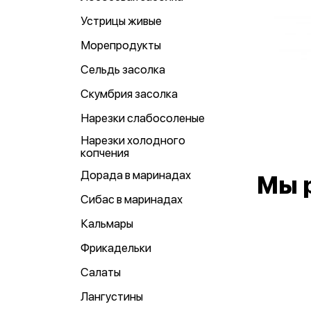
Устрицы живые
Морепродукты
Сельдь засолка
Скумбрия засолка
Нарезки слабосоленые
Нарезки холодного
копчения
Дорада в маринадах
Мы 
Сибас в маринадах
Кальмары
Фрикадельки
Салаты
Лангустины