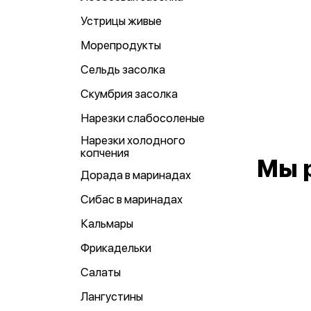
Устрицы живые
Морепродукты
Сельдь засолка
Скумбрия засолка
Нарезки слабосоленые
Нарезки холодного
копчения
Мы 
Дорада в маринадах
Сибас в маринадах
Кальмары
Фрикадельки
Салаты
Лангустины