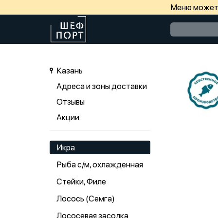
Меню может 
Казань
Адреса и зоны доставки
Отзывы
Акции
Икра
Рыба с/м, охлажденная
Стейки, Филе
Лосось (Семга)
Лососевая засолка