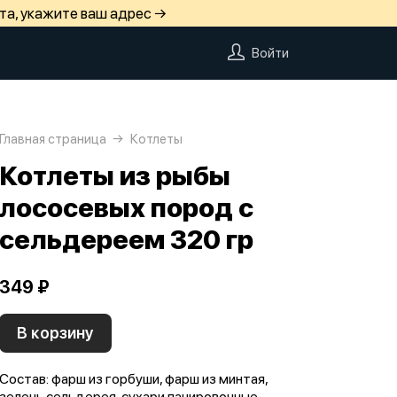
та, укажите ваш адрес →
Войти
Главная страница
Котлеты
Котлеты из рыбы
лососевых пород с
сельдереем 320 гр
349 ₽
В корзину
Состав: фарш из горбуши, фарш из минтая,
зелень сельдерея, сухари панировочные,