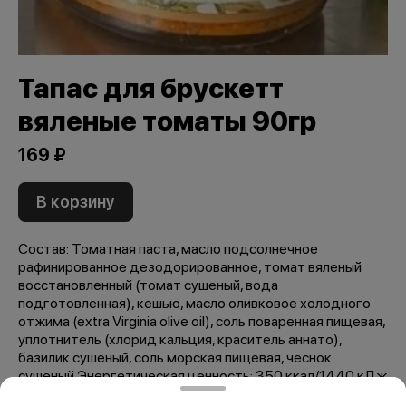
Тапас для брускетт
вяленые томаты 90гр
169 ₽
В корзину
Состав: Томатная паста, масло подсолнечное
рафинированное дезодорированное, томат вяленый
восстановленный (томат сушеный, вода
подготовленная), кешью, масло оливковое холодного
отжима (extra Virginia olive oil), соль поваренная пищевая,
уплотнитель (хлорид кальция, краситель аннато),
базилик сушеный, соль морская пищевая, чеснок
сушеный Энергетическая ценность: 350 ккал/1440 кДж
Белки- 4 г, жиры- 30 г, углеводы-12 г Продукт готов к