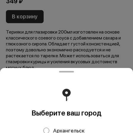
349 ₽
В корзину
Терияки для глазировки 200мл изготовлен на основе
классического соевого соуса с добавлением сахара и
глюкозного сиропа. Обладает густой консистенцией,
поэтому довольно экономично расходуется и не
растекается по тарелке. Может использоваться для
глазировки курицы и усиления вкусовых достоинств
мясных блюд.
Мы рекомендуем
Выберите ваш город
Архангельск