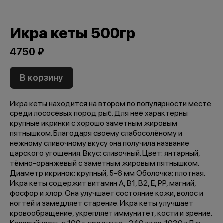
Икра кеты 500гр
4750 ₽
В корзину
Икра кеты находится на втором по популярности месте
среди лососёвых пород рыб. Для неё характерны
крупные икринки с хорошо заметным жировым
пятнышком. Благодаря своему слабосолёному и
нежному сливочному вкусу она получила название
царского угощения. Вкус: сливочный. Цвет: янтарный,
тёмно-оранжевый с заметным жировым пятнышком.
Диаметр икринок: крупный, 5-6 мм Оболочка: плотная.
Икра кеты содержит витамин A, B1, B2, E, PP, магний,
фосфор и хлор. Она улучшает состояние кожи, волос и
ногтей и замедляет старение. Икра кеты улучшает
кровообращение, укрепляет иммунитет, кости и зрение.
Калорийность в 100 г. продукта - 240 ккал, 1030 кДж.