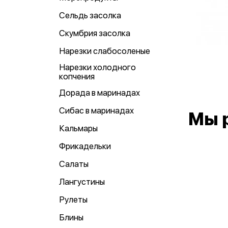
Сельдь засолка
Скумбрия засолка
Нарезки слабосоленые
Нарезки холодного
копчения
Дорада в маринадах
Сибас в маринадах
Мы 
Кальмары
Фрикадельки
Салаты
Лангустины
Рулеты
Блины