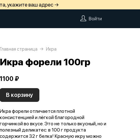
та, укажите ваш адрес →
Войти
Главная страница
Икра
Икра форели 100гр
1100 ₽
В корзину
Икра форели отличается плотной
консистенцией и лёгкой благородной
горчинкой во вкусе. Это не только вкусный, но и
полезный деликатес: в 100 г продукта
содержится 32 г белка! Красную икру можно