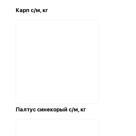
Карп с/м, кг
Палтус синекорый с/м, кг