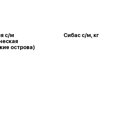
я с/м
Сибас с/м, кг
ческая
кие острова)