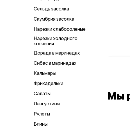
Сельдь засолка
Скумбрия засолка
Нарезки слабосоленые
Нарезки холодного
копчения
Дорада в маринадах
Сибас в маринадах
Кальмары
Фрикадельки
Мы 
Салаты
Лангустины
Рулеты
Блины