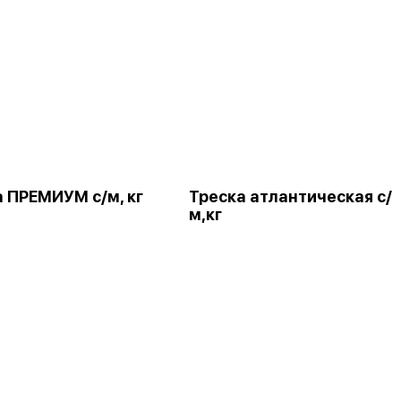
 ПРЕМИУМ с/м, кг
Треска атлантическая с/
м,кг