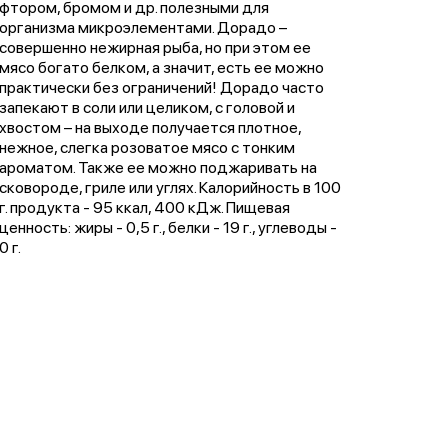
фтором, бромом и др. полезными для
организма микроэлементами. Дорадо –
совершенно нежирная рыба, но при этом ее
мясо богато белком, а значит, есть ее можно
практически без ограничений! Дорадо часто
запекают в соли или целиком, с головой и
хвостом – на выходе получается плотное,
нежное, слегка розоватое мясо с тонким
ароматом. Также ее можно поджаривать на
сковороде, гриле или углях. Калорийность в 100
г. продукта - 95 ккал, 400 кДж. Пищевая
ценность: жиры - 0,5 г., белки - 19 г., углеводы -
0 г.