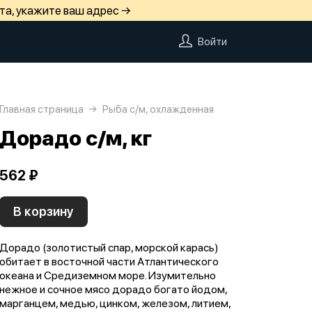
та, укажите ваш адрес →
Войти
Главная страница
Рыба с/м, охлажденная
Дорадо с/м, кг
562 ₽
В корзину
Дорадо (золотистый спар, морской карась)
обитает в восточной части Атлантического
океана и Средиземном море. Изумительно
нежное и сочное мясо дорадо богато йодом,
марганцем, медью, цинком, железом, литием,