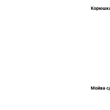
Корюшка 
Мойва с