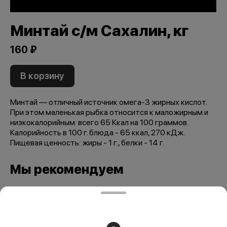
Минтай с/м Сахалин, кг
160 ₽
В корзину
Минтай — отличный источник омега-3 жирных кислот.
При этом маленькая рыбка относится к маложирным и
низкокалорийным: всего 65 Ккал на 100 граммов.
Калорийность в 100 г. блюда - 65 ккал, 270 кДж.
Пищевая ценность: жиры - 1 г., белки - 14 г.
Мы рекомендуем