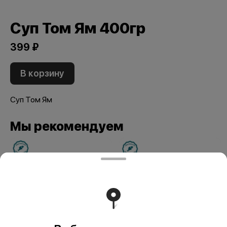
Суп Том Ям 400гр
399 ₽
В корзину
Суп Том Ям
Мы рекомендуем