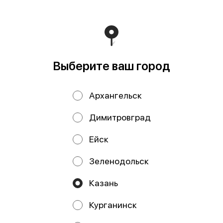
Пищевая ценность: жиры - 13 г., белки - 32 г., углеводы -
0 г.
Мы рекомендуем
Выберите ваш город
Архангельск
Димитровград
Ейск
Зеленодольск
Икра горбуши 100
Икра горбуши 200
гр
гр
Казань
Курганинск