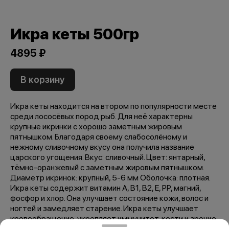
Икра кеты 500гр
4895 ₽
В корзину
Икра кеты находится на втором по популярности месте
среди лососёвых пород рыб. Для неё характерны
крупные икринки с хорошо заметным жировым
пятнышком. Благодаря своему слабосолёному и
нежному сливочному вкусу она получила название
царского угощения. Вкус: сливочный. Цвет: янтарный,
тёмно-оранжевый с заметным жировым пятнышком.
Диаметр икринок: крупный, 5-6 мм Оболочка: плотная.
Икра кеты содержит витамин A, B1, B2, E, PP, магний,
фосфор и хлор. Она улучшает состояние кожи, волос и
ногтей и замедляет старение. Икра кеты улучшает
кровообращение, укрепляет иммунитет, кости и зрение.
Калорийность в 100 г. продукта - 240 ккал, 1030 кДж.