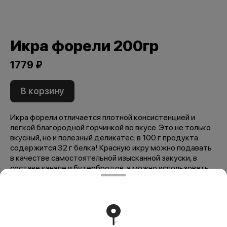
Икра форели 200гр
1779 ₽
В корзину
Икра форели отличается плотной консистенцией и
лёгкой благородной горчинкой во вкусе. Это не только
вкусный, но и полезный деликатес: в 100 г продукта
содержится 32 г белка! Красную икру можно подавать
в качестве самостоятельной изысканной закуски, в
составе канапе и бутербродов, а можно использовать
для декорирования блюд. Калорийность в 100 г.
продукта - 240 ккал, 1030 кДж. Пищевая ценность:
жиры - 13 г., белки - 32 г., углеводы - 0 г.
Мы рекомендуем