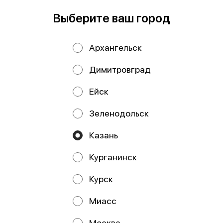
Выберите ваш город
Архангельск
Димитровград
Ейск
Зеленодольск
Икра горбуши 100
Икра горбуши 200
гр
гр
Казань
Курганинск
Курск
Работает на эффективном ядре
Foodpicásso
ver. 3.2
Миасс
Политика конфиденциальности
Москва