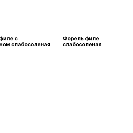
филе с
Форель филе
ном слабосоленая
слабосоленая