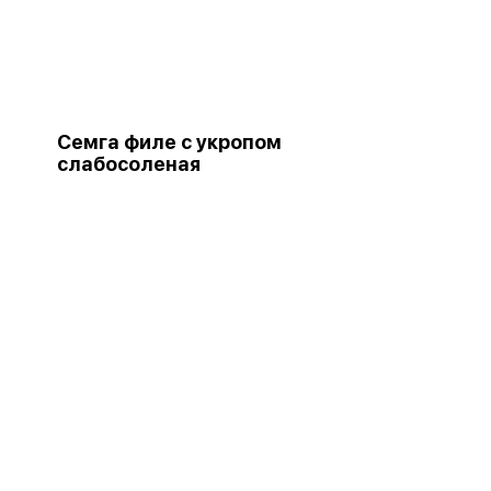
Семга филе с укропом
слабосоленая