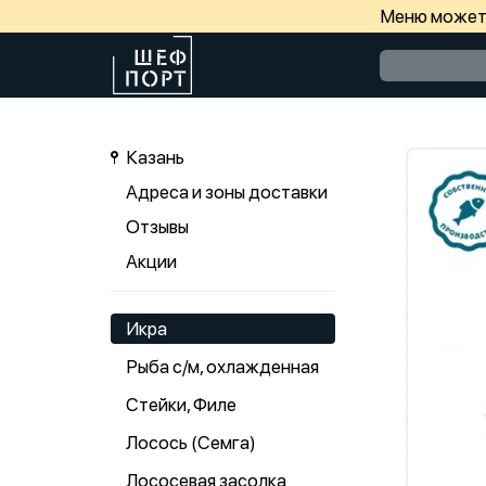
Меню может 
Казань
Адреса и зоны доставки
Отзывы
Акции
Икра
Рыба с/м, охлажденная
Стейки, Филе
Лосось (Семга)
Лососевая засолка