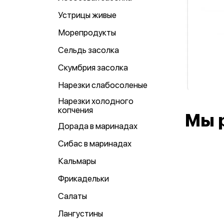
Устрицы живые
Морепродукты
Сельдь засолка
Скумбрия засолка
Нарезки слабосоленые
Нарезки холодного
копчения
Мы 
Дорада в маринадах
Сибас в маринадах
Кальмары
Фрикадельки
Салаты
Лангустины