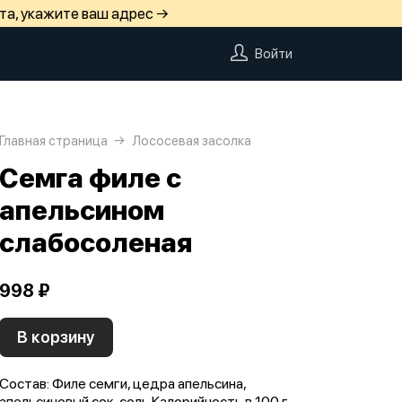
та, укажите ваш адрес →
Войти
Главная страница
Лососевая засолка
Семга филе с
апельсином
слабосоленая
998 ₽
В корзину
Состав: Филе семги, цедра апельсина,
апельсиновый сок, соль Калорийность в 100 г.