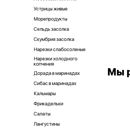
Устрицы живые
Морепродукты
Сельдь засолка
Скумбрия засолка
Нарезки слабосоленые
Нарезки холодного
копчения
Мы 
Дорада в маринадах
Сибас в маринадах
Кальмары
Фрикадельки
Салаты
Лангустины