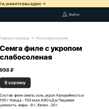
та, укажите ваш адрес →
Войти
Главная страница
Лососевая засолка
Семга филе с укропом
слабосоленая
998 ₽
В корзину
Состав: филе семги, соль, укроп. Калорийность в
100 г. блюда - 150 ккал, 640 кДж. Пищевая
ценность: жиры - 8 г., белки - 20 г.