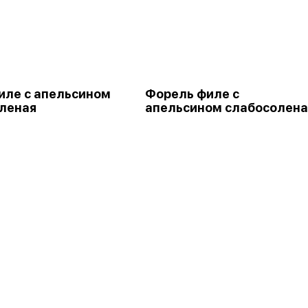
иле с апельсином
Форель филе с
леная
апельсином слабосолена