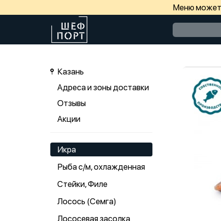
Меню может 
Казань
Адреса и зоны доставки
Отзывы
Акции
Икра
Рыба с/м, охлажденная
Стейки, Филе
Лосось (Семга)
Лососевая засолка