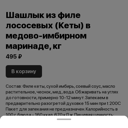
Шашлык из филе
лососевых (Кеты) в
медово-имбирном
маринаде, кг
495 ₽
В корзину
Состав: Филе кеты, сухой имбирь, соевый соус, масло
растительное, чеснок, мед, вода. Обжаривать на углях
до готовности, примерно 10-12 минут. Запекаем в
предварительно разогретой духовке 15 мин при t 200C
Пакет для запекания не предназначен. Калорийность в
100 г. блюда - 160 ккал, 670 кДж. Пищевая ценность:
жиры - 9 г., белки - 17 г., углеводы - 3 г.