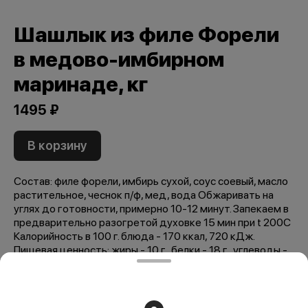
Шашлык из филе Форели
в медово-имбирном
маринаде, кг
1495 ₽
В корзину
Состав: филе форели, имбирь сухой, соус соевый, масло
растительное, чеснок п/ф, мед, вода Обжаривать на
углях до готовности, примерно 10-12 минут. Запекаем в
предварительно разогретой духовке 15 мин при t 200C
Калорийность в 100 г. блюда - 170 ккал, 720 кДж.
Пищевая ценность: жиры - 10 г., белки - 18 г., углеводы -
3 г.
Мы рекомендуем